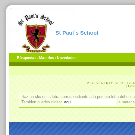
St Paul´s School
Búsquedas
/
Materias
/
Novedades
|
A
|
B
|
C
|
D
|
E
|
F
|
G
|
H
|
I
|
J
|
|
Cifra
Haz un clic en la letra correspondiente a la primera letra del en
Tambien puedes digitar
la materi