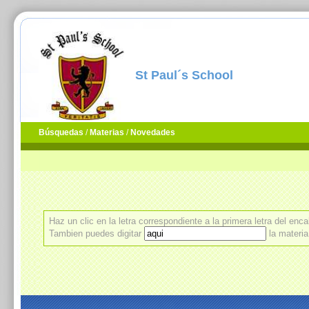
St Paul´s School
Búsquedas
/
Materias
/
Novedades
Haz un clic en la letra correspondiente a la primera letra del en
Tambien puedes digitar
la materi