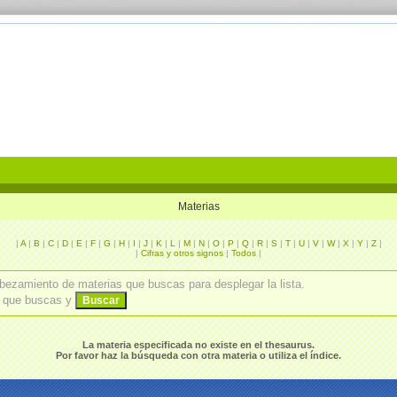
Materias
|
A
|
B
|
C
|
D
|
E
|
F
|
G
|
H
|
I
|
J
|
K
|
L
|
M
|
N
|
O
|
P
|
Q
|
R
|
S
|
T
|
U
|
V
|
W
|
X
|
Y
|
Z
|
|
Cifras y otros signos
|
Todos
|
cabezamiento de materias que buscas para desplegar la lista.
a que buscas y
La materia especificada no existe en el thesaurus.
Por favor haz la búsqueda con otra materia o utiliza el índice.