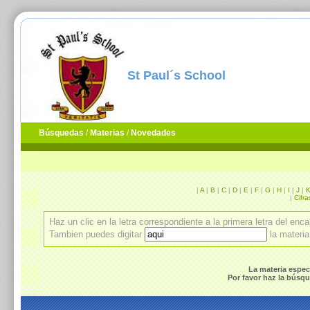
St Paul´s School
Búsquedas
/
Materias
/
Novedades
|
A
|
B
|
C
|
D
|
E
|
F
|
G
|
H
|
I
|
J
|
|
Cifra
Haz un clic en la letra correspondiente a la primera letra del en
Tambien puedes digitar
la materi
La materia espec
Por favor haz la búsque