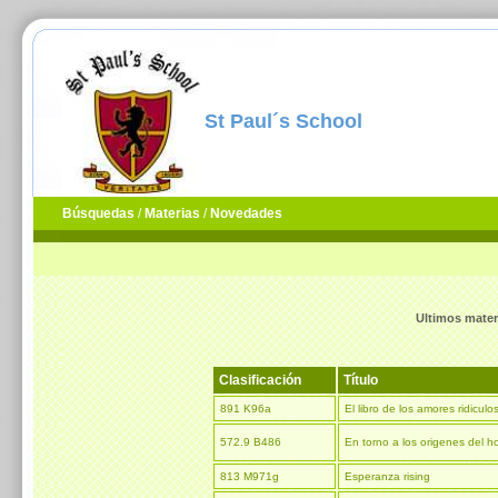
St Paul´s School
Búsquedas
/
Materias
/
Novedades
Ultimos materi
Clasificación
Título
891 K96a
El libro de los amores ridiculo
572.9 B486
En torno a los origenes del 
813 M971g
Esperanza rising